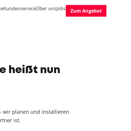
te
Kundenservice
Über uns
Jobs
Zum Angebot
e heißt nun
 wir planen und installieren
tner ist.