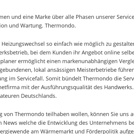
men und eine Marke über alle Phasen unserer Service
lation und Wartung. Thermondo.
en Heizungswechsel so einfach wie möglich zu gestalt
rksbetrieb, bei dem Kunden ihr Angebot online selbe
splaner ermöglicht einen markenunabhängigen Vergle
gebundenen, lokal ansässigen Meisterbetriebe führe
ng im Servicefall. Somit bündelt Thermondo die Servi
netfirma mit der Ausführungsqualität des Handwerks.
lateuren Deutschlands.
g von Thermondo teilhaben wollen, können Sie uns au
n News welche die Entwicklung des Unternehmens bet
nergiewende am Wärmemarkt und Förderpolitik aufge