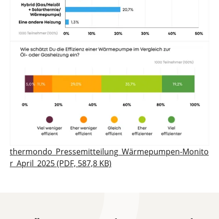
thermondo_Pressemitteilung_Wärmepumpen-Monito
r_April_2025 (PDF, 587,8 KB)