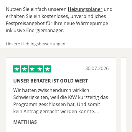
Nutzen Sie einfach unseren
Heizungsplaner
und
erhalten Sie ein kostenloses, unverbindliches
Festpreisangebot für Ihre neue Wärmepumpe
inklusive Energiemanager.
Unsere Lieblingsbewertungen
30.07.2026
UNSER BERATER IST GOLD WERT
K
B
Wir hatten zwischendurch wirklich
K
Schwierigkeiten, weil die KfW kurzzeitig das
B
Programm geschlossen hat. Und somit
n
kein Antrag gemacht werden konnte.
W
Zusätzlich gab es natürlich immer wieder
A
MATTHIAS
R
Herausforderungen. ABER UNSER Berater
d