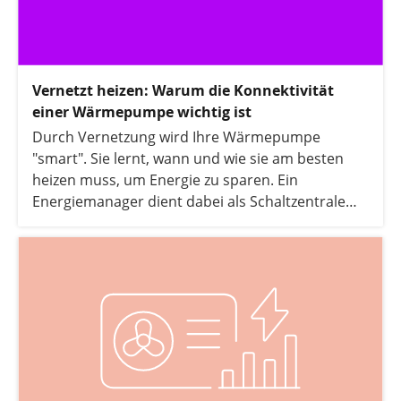
Vernetzt heizen: Warum die Konnektivität
einer Wärmepumpe wichtig ist
Durch Vernetzung wird Ihre Wärmepumpe
"smart". Sie lernt, wann und wie sie am besten
heizen muss, um Energie zu sparen. Ein
Energiemanager dient dabei als Schaltzentrale
und verbindet die Wärmepumpe mit
Photovoltaik, dem Stromnetz und anderen
Stromverbrauchern im Haushalt. Dieses System
sorgt dafür, dass Sie so viel wie möglich Ihren
eigenen Solarstrom verbrauchen. Bei einem
dynamischen Stromtarif wird außerdem
automatisch dann geheizt, wenn der Strom aus
dem Netz besonders billig ist. Durch das clevere
Zusammenspiel können Sie Ihre Heizkosten