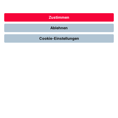
Kontakt
Kundenservice & FAQ
Erfahrungen & Storys unserer Kunden
Freunde empfehlen: 300 € Prämie sichern
Ethics & Compliance bei thermondo
FÜR SIE
Heizen mit Wärmepumpe
Stromerzeugung mit Photovoltaik
Förderungen
Gesetze & Regelungen
Heizen mit Gas
Vergleichen & Entscheiden
Erneuerbare Energien