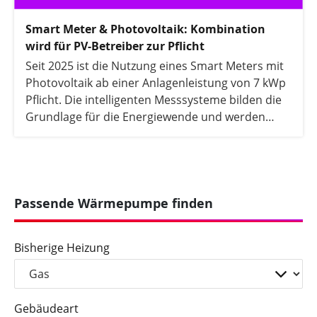
Smart Meter & Photovoltaik: Kombination
wird für PV-Betreiber zur Pflicht
Seit 2025 ist die Nutzung eines Smart Meters mit
Photovoltaik ab einer Anlagenleistung von 7 kWp
Pflicht. Die intelligenten Messsysteme bilden die
Grundlage für die Energiewende und werden
schrittweise bei bestehenden und neuen Anlagen
installiert. Bis 2031 soll mehr als 90 Prozent des
Pflicht-Rollouts abgeschlossen sein. In diesem
Artikel erfahren Sie alles, was Sie zum Thema
Smart Meter und Photovoltaik sowie dem
Passende Wärmepumpe finden
anstehenden Rollout wissen müssen.
Bisherige Heizung
Gebäudeart