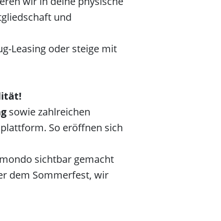
tieren wir in deine physische
tgliedschaft und
ug-Leasing oder steige mit
ität!
ng
sowie zahlreichen
lattform. So eröffnen sich
rmondo sichtbar gemacht
der dem Sommerfest, wir