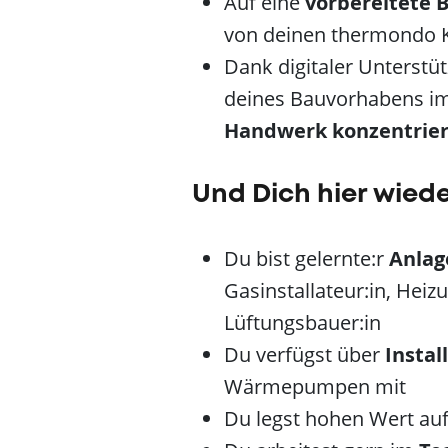
Auf eine
vorbereitete B
von deinen thermondo K
Dank digitaler Unterstü
deines Bauvorhabens im
Handwerk konzentrie
Und Dich hier wied
Du bist gelernte:r
Anlag
Gasinstallateur:in, Heiz
Lüftungsbauer:in
Du verfügst über
Instal
Wärmepumpen mit
Du legst hohen Wert au