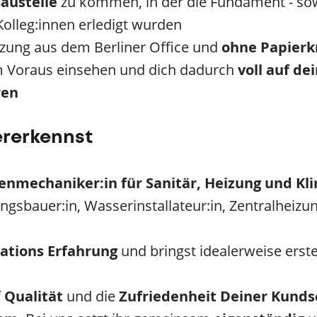
austelle
zu kommen, in der die Fundament - sowi
olleg:innen erledigt wurden
tzung aus dem Berliner Office und
ohne Papier
 Voraus einsehen und dich dadurch
voll auf de
ren
ererkennst
enmechaniker:in für Sanitär, Heizung und Kl
ungsbauer:in, Wasserinstallateur:in, Zentralheizu
lations Erfahrung
und bringst idealerweise erst
f
Qualität
und
die
Zufriedenheit Deiner Kunds