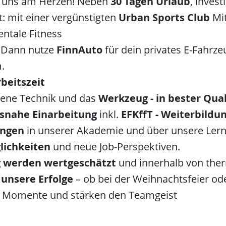
t uns am Herzen! Neben
30 Tagen Urlaub
, inves
: mit einer vergünstigten
Urban Sports Club
Mi
ntale Fitness
? Dann nutze
FinnAuto
für dein privates E-Fahrze
.
rbeitszeit
ene Technik und das
Werkzeug - in bester Qual
isnahe Einarbeitung
inkl.
EFKffT - Weiterbildu
ungen
in unserer Akademie und über unsere Lernp
lichkeiten
und neue Job-Perspektiven.
g werden wertgeschätzt
und innerhalb von the
unsere Erfolge
– ob bei der Weihnachtsfeier o
e Momente und stärken den Teamgeist