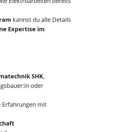
e Elektroarbeiten bereits
kram
kannst du alle Details
ine Expertise im
imatechnik SHK
,
ngsbauer:in oder
e Erfahrungen mit
chaft