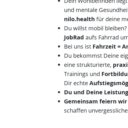
Dein Wohlbefinden lieg
und mentale Gesundheit
nilo.health
für deine me
Du willst mobil bleiben
JobRad
aufs Fahrrad um
Bei uns ist
Fahrzeit = A
Du bekommst Deine eig
eine strukturierte,
prax
Trainings und
Fortbild
Dir echte
Aufstiegsmög
Du und Deine Leistun
Gemeinsam feiern wir 
schaffen unvergesslich