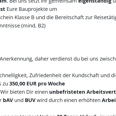
am
. Bei uns setzt ihr gemeinsam
eigenständig
u
sst
Eure Bauprojekte um
chein Klasse B und die Bereitschaft zur Reisetäti
nntnisse (mind. B2)
 Anerkennung, daher verdienst du bei uns zwisc
Schnelligkeit, Zufriedenheit der Kundschaft und 
s zu
350,00 EUR pro Woche
Wir bieten Dir einen
unbefristeten Arbeitsver
ur
bAV
und
BUV
wird durch einen erhöhten
Arbei