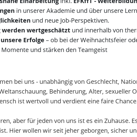
isnahe Einarbeitung
inkl.
EFKffT - Weiterbildu
ungen
in unserer Akademie und über unsere Lernp
lichkeiten
und neue Job-Perspektiven.
g werden wertgeschätzt
und innerhalb von the
unsere Erfolge
– ob bei der Weihnachtsfeier o
e Momente und stärken den Teamgeist
men bei uns - unabhängig von Geschlecht, Nation
, Weltanschauung, Behinderung, Alter, sexueller O
ensch ist wertvoll und verdient eine faire Chance
en, aber für jeden von uns ist es ein Zuhause. Es
t. Hier wollen wir seit jeher geborgen, sicher un