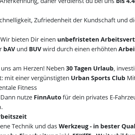
 Anerkennung, daher verdienst du bei uns
bis
4.4
Schnelligkeit, Zufriedenheit der Kundschaft und 
Wir bieten Dir einen
unbefristeten Arbeitsver
ur
bAV
und
BUV
wird durch einen erhöhten
Arbei
t uns am Herzen! Neben
30 Tagen Urlaub
, inves
: mit einer vergünstigten
Urban Sports Club
Mi
ntale Fitness
? Dann nutze
FinnAuto
für dein privates E-Fahrze
.
rbeitszeit
ene Technik und das
Werkzeug - in bester Qual