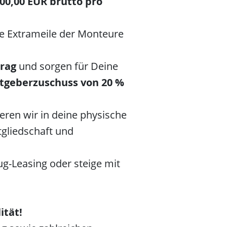
00,00 EUR brutto pro
die Extrameile der Monteure
trag
und sorgen für Deine
tgeberzuschuss von 20 %
tieren wir in deine physische
tgliedschaft und
ug-Leasing oder steige mit
ität!