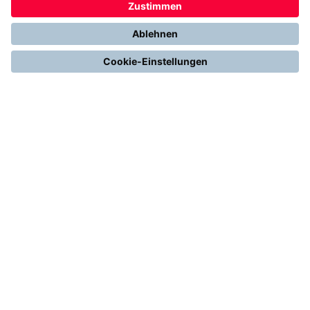
Gemeinsam. Digital. Erfolgreich.
Alles über Thermondo
Handwerk – Innovativ & Digital
Thermondo ist der Pionier der Digitalisierung auf