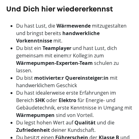
Und Dich hier wiedererkennst
Du hast Lust, die
Wärmewende
mitzugestalten
und bringst bereits
handwerkliche
Vorkenntnisse
mit.
Du bist ein
Teamplayer
und hast Lust, dich
gemeinsam mit einem:r Kolleg:in zum
Wärmepumpen-Experten-Team
schulen zu
lassen.
Du bist
motivierte:r Quereinsteiger:in
mit
handwerklichem Geschick
Du hast idealerweise erste Erfahrungen im
Bereich
SHK
oder
Elektro
für Energie- und
Gebäudetechnik, erste Kenntnisse in Umgang mit
Wärmepumpen
sind von Vorteil.
Du legst hohen Wert auf
Qualität
und die
Zufriedenheit
deiner Kundschaft.
Du besitzt einen
Führerschein
der
Klasse
B
und