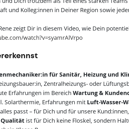
 und Dich trotzdem als Teil eines starken Teams 
t und Kolleg:innen in Deiner Region sowie jederz
ene zeigt Dir in diesem Video, wie Dein potentie
tube.com/watch?v=syamrAlVrpo
ererkennst
enmechaniker:in für Sanitär, Heizung und Kl
Heizungsbauer:in, Zentralheizungs- oder Lüftungs
ute Erfahrungen im Bereich
Wartung & Kundend
l. Solarthermie, Erfahrungen mit
Luft-Wasser
alles passt – für Dich und für unsere Kund:innen
.
Qualität
ist für Dich keine Floskel, sondern Hal