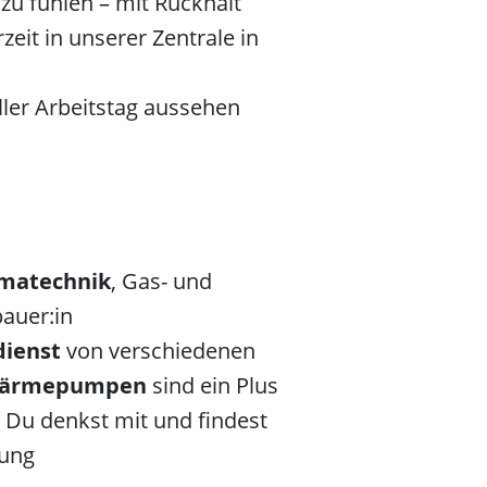
zu fühlen – mit Rückhalt
eit in unserer Zentrale in
ller Arbeitstag aussehen
imatechnik
, Gas- und
bauer:in
ienst
von verschiedenen
-Wärmepumpen
sind ein Plus
, Du denkst mit und findest
tung