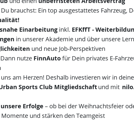
aub
und einen
unbefristeten Arbeitsvertrag
u brauchst: Ein top ausgestattetes Fahrzeug, D
alität!
isnahe Einarbeitung
inkl.
EFKffT - Weiterbildu
ungen
in unserer Akademie und über unsere Lernp
lichkeiten
und neue Job-Perspektiven
? Dann nutze
FinnAuto
für Dein privates E-Fahrze
m
 uns am Herzen! Deshalb investieren wir in dei
Urban Sports Club Mitgliedschaft
und mit
nilo
unsere Erfolge
– ob bei der Weihnachtsfeier o
e Momente und stärken den Teamgeist