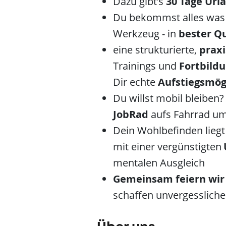
Dazu gibt’s
30 Tage Url
Du bekommst alles was D
Werkzeug - in
bester Qu
eine strukturierte,
prax
Trainings und
Fortbild
Dir echte
Aufstiegsmög
Du willst mobil bleiben
JobRad
aufs Fahrrad u
Dein Wohlbefinden liegt
mit einer vergünstigten
mentalen Ausgleich
Gemeinsam feiern wir 
schaffen unvergesslich