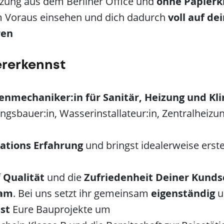
tzung aus dem Berliner Office und
ohne Papier
 Voraus einsehen und dich dadurch
voll auf de
ren
ererkennst
enmechaniker:in für Sanitär, Heizung und Kl
ungsbauer:in, Wasserinstallateur:in, Zentralheizu
lations Erfahrung
und bringst idealerweise erst
f
Qualität
und
die
Zufriedenheit Deiner Kunds
am
. Bei uns setzt ihr gemeinsam
eigenständig
u
sst
Eure Bauprojekte um