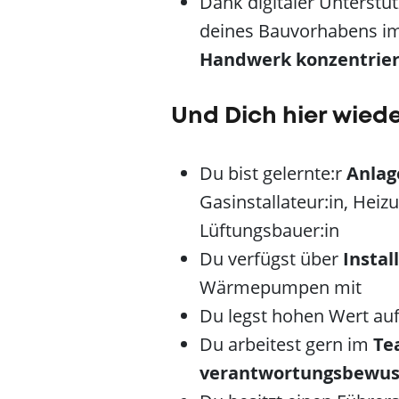
Dank digitaler Unterstü
deines Bauvorhabens im
Handwerk konzentrie
Und Dich hier wied
Du bist gelernte:r
Anlag
Gasinstallateur:in, Heiz
Lüftungsbauer:in
Du verfügst über
Instal
Wärmepumpen mit
Du legst hohen Wert au
Du arbeitest gern im
Te
verantwortungsbewu