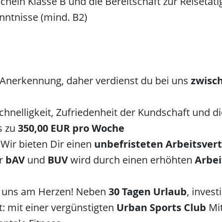
chein Klasse B und die Bereitschaft zur Reisetäti
nntnisse (mind. B2)
 Anerkennung, daher verdienst du bei uns
zwisch
Schnelligkeit, Zufriedenheit der Kundschaft und 
s zu
350,00 EUR pro Woche
Wir bieten Dir einen
unbefristeten Arbeitsver
ur
bAV
und
BUV
wird durch einen erhöhten
Arbei
t uns am Herzen! Neben
30 Tagen Urlaub
, inves
: mit einer vergünstigten
Urban Sports Club
Mi