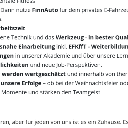
ntale Fitness
? Dann nutze
FinnAuto
für dein privates E-Fahrze
.
rbeitszeit
ene Technik und das
Werkzeug - in bester Qual
isnahe Einarbeitung
inkl.
EFKffT - Weiterbildu
ungen
in unserer Akademie und über unsere Lernp
lichkeiten
und neue Job-Perspektiven.
g werden wertgeschätzt
und innerhalb von the
unsere Erfolge
– ob bei der Weihnachtsfeier o
e Momente und stärken den Teamgeist
en, aber für jeden von uns ist es ein Zuhause. Es