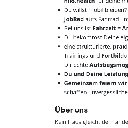
nilo.health
für deine me
Du willst mobil bleiben
JobRad
aufs Fahrrad um
Bei uns ist
Fahrzeit = A
Du bekommst Deine eig
eine strukturierte,
prax
Trainings und
Fortbild
Dir echte
Aufstiegsmög
Du und Deine Leistun
Gemeinsam feiern wir 
schaffen unvergesslich
Über uns
Kein Haus gleicht dem ander