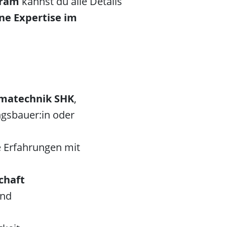
kram
kannst du alle Details
ine Expertise im
imatechnik SHK
,
ngsbauer:in oder
e Erfahrungen mit
chaft
nd