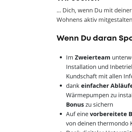
... Dich, wenn Du mit deine
Wohnens aktiv mitgestalten
Wenn Du daran Sp
Im
Zweierteam
unterwe
Installation und Inbet
Kundschaft mit allen I
dank
einfacher Abläuf
Wärmepumpen zu installi
Bonus
zu sichern
Auf eine
vorbereitete B
von deinen thermondo K