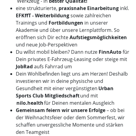
Werkzeug - in
bester Qualität!
eine strukturierte,
praxisnahe Einarbeitung
inkl.
EFKffT - Weiterbildung
sowie zahlreichen
Trainings und
Fortbildungen
in unserer
Akademie und über unsere Lernplattform. So
eröffnen sich Dir echte
Aufstiegsmöglichkeiten
und neue Job-Perspektiven
Du willst mobil bleiben? Dann nutze
FinnAuto
für
Dein privates E-Fahrzeug-Leasing oder steige mit
JobRad
aufs Fahrrad um
Dein Wohlbefinden liegt uns am Herzen! Deshalb
investieren wir in deine physische und
Gesundheit mit einer vergünstigten
Urban
Sports Club Mitgliedschaft
und mit
nilo.health
für Deinen mentalen Ausgleich
Gemeinsam feiern wir unsere Erfolge
– ob bei
der Weihnachtsfeier oder dem Sommerfest, wir
schaffen unvergessliche Momente und stärken
den Teamgeist