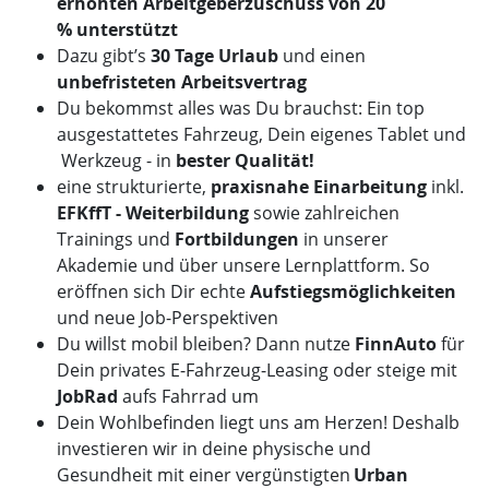
erhöhten
Arbeitgeberzuschuss von 20
%
unterstützt
Dazu gibt’s
30 Tage Urlaub
und einen
unbefristeten Arbeitsvertrag
Du bekommst alles was Du brauchst: Ein top
ausgestattetes Fahrzeug, Dein eigenes Tablet und
Werkzeug - in
bester Qualität!
eine strukturierte,
praxisnahe Einarbeitung
inkl.
EFKffT - Weiterbildung
sowie zahlreichen
Trainings und
Fortbildungen
in unserer
Akademie und über unsere Lernplattform. So
eröffnen sich Dir echte
Aufstiegsmöglichkeiten
und neue Job-Perspektiven
Du willst mobil bleiben? Dann nutze
FinnAuto
für
Dein privates E-Fahrzeug-Leasing oder steige mit
JobRad
aufs Fahrrad um
Dein Wohlbefinden liegt uns am Herzen! Deshalb
investieren wir in deine physische und
Gesundheit mit einer vergünstigten
Urban