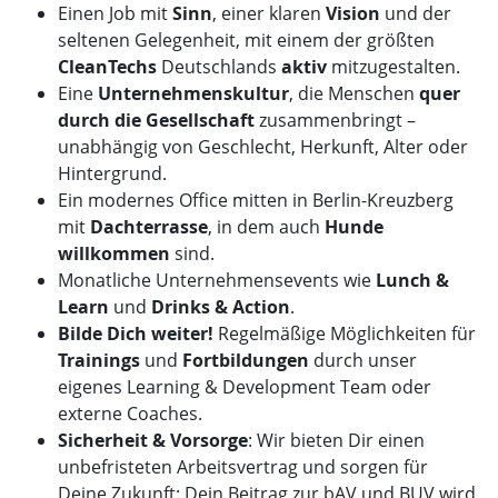
Einen Job mit
Sinn
, einer klaren
Vision
und der
seltenen Gelegenheit, mit einem der größten
CleanTechs
Deutschlands
aktiv
mitzugestalten.
Eine
Unternehmenskultur
, die Menschen
quer
durch die Gesellschaft
zusammenbringt –
unabhängig von Geschlecht, Herkunft, Alter oder
Hintergrund.
Ein modernes Office mitten in Berlin-Kreuzberg
mit
Dachterrasse
, in dem auch
Hunde
willkommen
sind.
Monatliche Unternehmensevents wie
Lunch &
Learn
und
Drinks & Action
.
Bilde Dich weiter!
Regelmäßige Möglichkeiten für
Trainings
und
Fortbildungen
durch unser
eigenes Learning & Development Team oder
externe Coaches.
Sicherheit & Vorsorge
: Wir bieten Dir einen
unbefristeten Arbeitsvertrag und sorgen für
Deine Zukunft: Dein Beitrag zur bAV und BUV wird