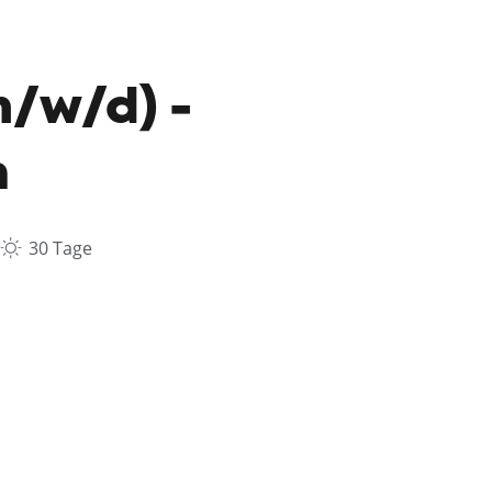
m/w/d) -
n
30 Tage