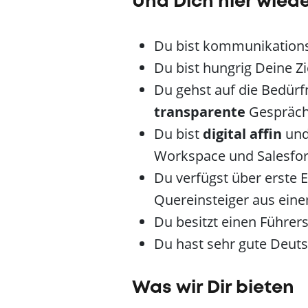
Und Dich hier wied
Du bist kommunikationss
Du bist hungrig Deine Z
Du gehst auf die Bedürf
transparente
Gespräc
Du bist
digital affin
un
Workspace und Salesforc
Du verfügst über erste E
Quereinsteiger aus ein
Du besitzt einen Führer
Du hast sehr gute Deuts
Was wir Dir bieten