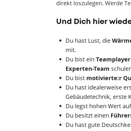
direkt loszulegen. Werde Te
Und Dich hier wied
Du hast Lust, die
Wärm
mit.
Du bist ein
Teamplaye
Experten-Team
schulen
Du bist
motivierte:r Qu
Du hast idealerweise er
Gebäudetechnik, erste 
Du legst hohen Wert au
Du besitzt einen
Führer
Du hast gute Deutschke