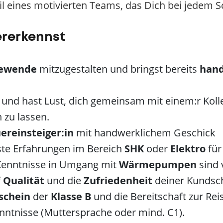
il eines motivierten Teams, das Dich bei jedem Sc
ererkennst
ewende
mitzugestalten und bringst bereits
hand
r
und hast Lust, dich gemeinsam mit einem:r Kol
 zu lassen.
ereinsteiger:in
mit handwerklichem Geschick
ste Erfahrungen im Bereich
SHK
oder
Elektro
für
Kenntnisse in Umgang mit
Wärmepumpen
sind 
f
Qualität
und die
Zufriedenheit
deiner Kundsch
schein
der
Klasse
B
und die Bereitschaft zur Reis
nntnisse (Muttersprache oder mind. C1).