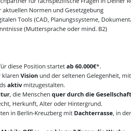
echpartner für fachspezifische Fragen in Deiner 
er aktuellen Normen und Gesetzgebung
gitalen Tools (CAD, Planungssysteme, Dokumenta
nntnisse (Muttersprache oder mind. B2)
ür diese Position startet
ab 60.000
€
*.
r klaren
Vision
und der seltenen Gelegenheit, mi
nds
aktiv
mitzugestalten.
tur
, die Menschen
quer durch die Gesellschaf
ht, Herkunft, Alter oder Hintergrund.
ten in Berlin-Kreuzberg mit
Dachterrasse
, in d