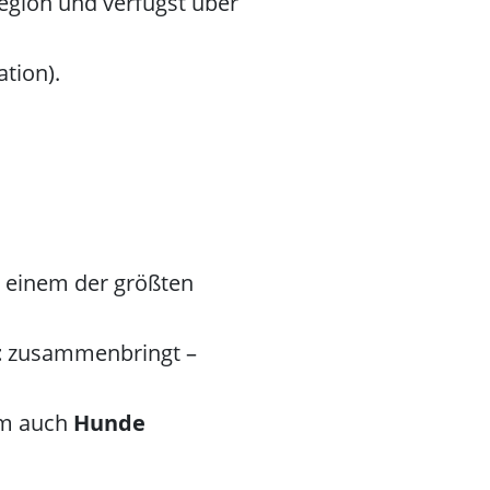
Region und verfügst über
tion).
t einem der größten
t
zusammenbringt –
em auch
Hunde