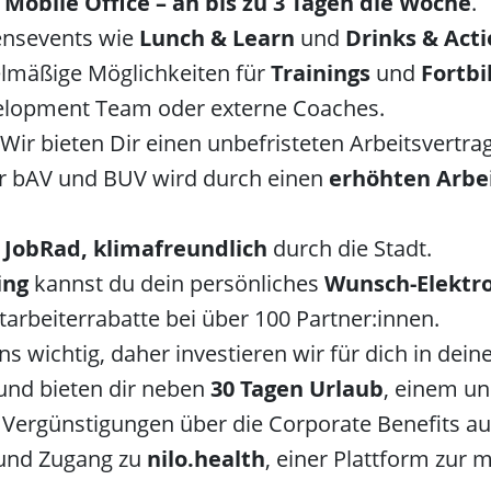
m
Mobile Office – an bis zu 3 Tagen die Woche
.
nsevents wie
Lunch & Learn
und
Drinks & Act
lmäßige Möglichkeiten für
Trainings
und
Fortb
elopment Team oder externe Coaches.
 Wir bieten Dir einen unbefristeten Arbeitsvertr
ur bAV und BUV wird durch einen
erhöhten Arbe
m
JobRad,
klimafreundlich
durch die Stadt.
ing
kannst du dein persönliches
Wunsch-Elektr
arbeiterrabatte bei über 100 Partner:innen.
s wichtig, daher investieren wir für dich in dei
und bieten dir neben
30 Tagen Urlaub
, einem un
 Vergünstigungen über die Corporate Benefits au
und Zugang zu
nilo.health
, einer Plattform zur 