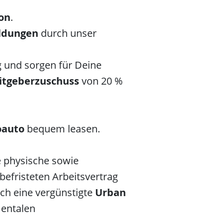
ion
.
ildungen
durch unser
ag und sorgen für Deine
itgeberzuschuss
von 20 %
oauto
bequem leasen.
ne physische sowie
befristeten Arbeitsvertrag
ch eine vergünstigte
Urban
mentalen