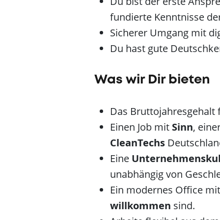
Du bist der erste Anspr
fundierte Kenntnisse d
Sicherer Umgang mit di
Du hast gute Deutschke
Was wir Dir bieten
Das Bruttojahresgehalt f
Einen Job mit
Sinn
, eine
CleanTechs
Deutschla
Eine
Unternehmenskul
unabhängig von Geschlec
Ein modernes Office mit
willkommen
sind.