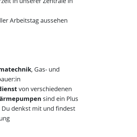
eit in unserer Zentrale in
ller Arbeitstag aussehen
imatechnik
, Gas- und
bauer:in
ienst
von verschiedenen
-Wärmepumpen
sind ein Plus
, Du denkst mit und findest
tung