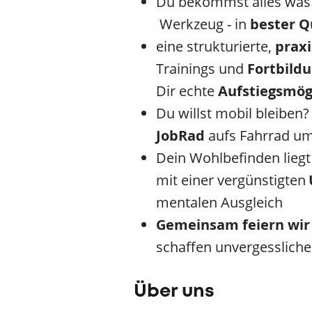
Du bekommst alles was D
Werkzeug - in
bester Qu
eine strukturierte,
prax
Trainings und
Fortbild
Dir echte
Aufstiegsmög
Du willst mobil bleiben
JobRad
aufs Fahrrad u
Dein Wohlbefinden liegt
mit einer vergünstigten
mentalen Ausgleich
Gemeinsam feiern wir 
schaffen unvergesslich
Über uns