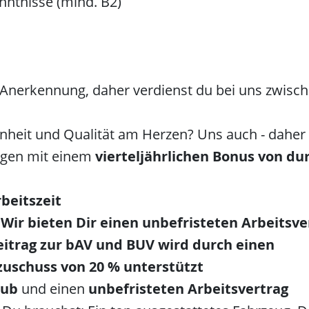
nntnisse (mind. B2)
 Anerkennung, daher verdienst du bei uns zwisc
enheit und Qualität am Herzen? Uns auch - daher
ngen mit einem
vierteljährlichen Bonus von du
rbeitszeit
Wir bieten Dir einen
unbefristeten Arbeitsve
eitrag zur
bAV
und
BUV
wird durch einen
zuschuss von 20 %
unterstützt
aub
und einen
unbefristeten Arbeitsvertrag