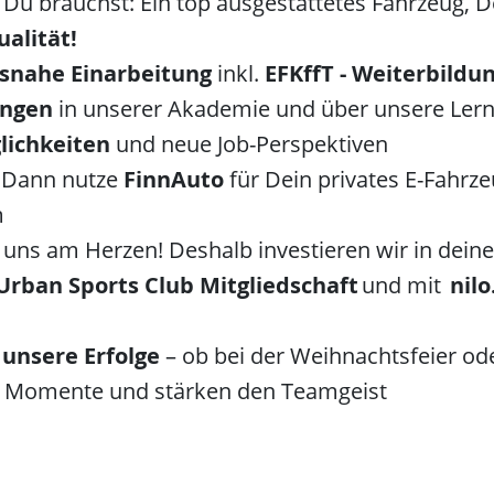
u brauchst: Ein top ausgestattetes Fahrzeug, D
alität!
isnahe Einarbeitung
inkl.
EFKffT - Weiterbildu
ungen
in unserer Akademie und über unsere Lernp
lichkeiten
und neue Job-Perspektiven
? Dann nutze
FinnAuto
für Dein privates E-Fahrze
m
 uns am Herzen! Deshalb investieren wir in dei
Urban Sports Club Mitgliedschaft
und mit
nilo
unsere Erfolge
– ob bei der Weihnachtsfeier o
e Momente und stärken den Teamgeist