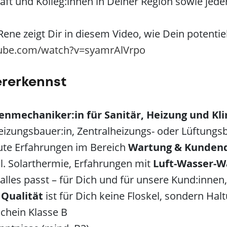
t und Kolleg:innen in Deiner Region sowie jederz
ene zeigt Dir in diesem Video, wie Dein potentie
tube.com/watch?v=syamrAlVrpo
ererkennst
enmechaniker:in für Sanitär, Heizung und Kl
Heizungsbauer:in, Zentralheizungs- oder Lüftungs
ute Erfahrungen im Bereich
Wartung & Kundend
l. Solarthermie, Erfahrungen mit
Luft-Wasser
alles passt – für Dich und für unsere Kund:innen
.
Qualität
ist für Dich keine Floskel, sondern Hal
schein Klasse B